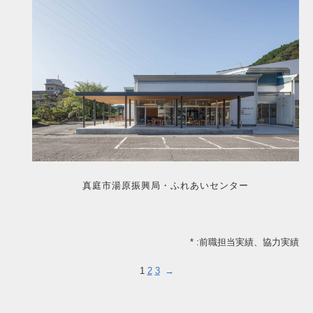
真庭市湯原振興局・ふれあいセンター
* :前職担当実績、協力実績
1
2
3
→