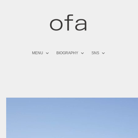
コ
ン
テ
ン
ツ
へ
ス
キ
MENU
BIOGRAPHY
SNS
ッ
プ