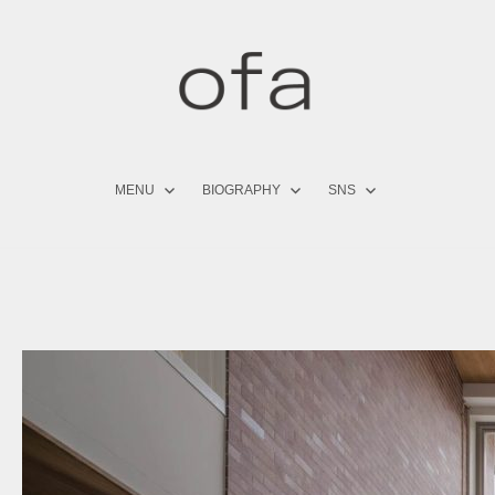
コ
ン
テ
ン
ツ
へ
ス
キ
MENU
BIOGRAPHY
SNS
ッ
プ