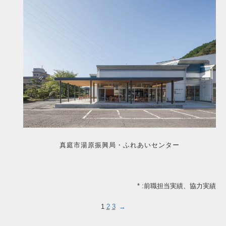
真庭市湯原振興局・ふれあいセンター
* :前職担当実績、協力実績
1
2
3
→