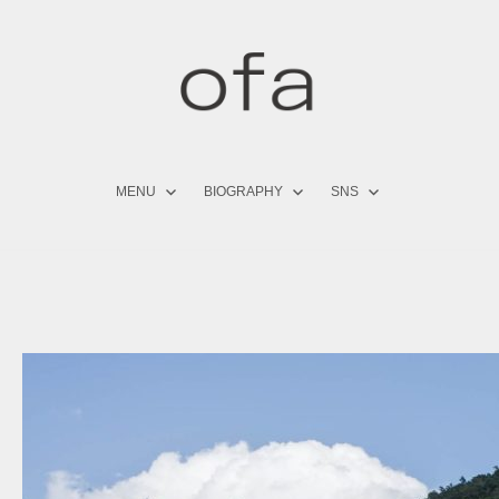
コ
ン
テ
ン
ツ
へ
ス
キ
MENU
BIOGRAPHY
SNS
ッ
プ