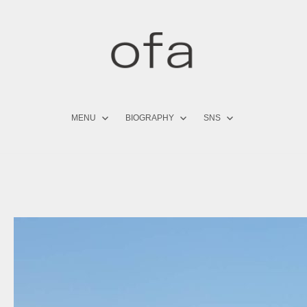
コ
ン
テ
ン
ツ
へ
ス
キ
MENU
BIOGRAPHY
SNS
ッ
プ