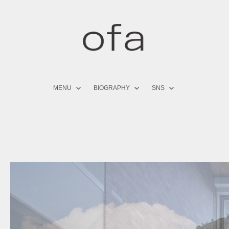
コ
ン
テ
ン
ツ
へ
ス
キ
MENU
BIOGRAPHY
SNS
ッ
プ