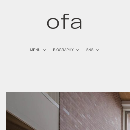
コ
ン
テ
ン
ツ
へ
ス
キ
MENU
BIOGRAPHY
SNS
ッ
プ