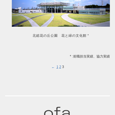
北総花の丘公園 花と緑の文化館 *
* :前職担当実績、協力実績
←
1
2
3