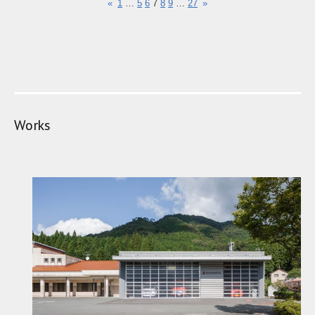
«
1
…
5
6
7
8
9
…
27
»
Works