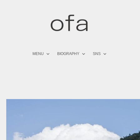
コ
ン
テ
ン
ツ
へ
ス
キ
MENU
BIOGRAPHY
SNS
ッ
プ