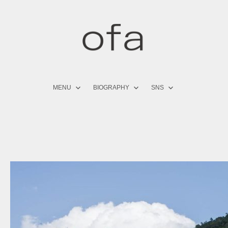
コ
ン
テ
ン
ツ
へ
ス
キ
MENU
BIOGRAPHY
SNS
ッ
プ