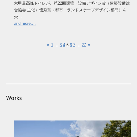
六甲最高峰トイレが、第22回環境・設備デザイン賞（建築設備綜
合協会 主催）優秀賞（都市・ランドスケープデザイン部門）を
受…
and more….
«
1
…
3
4
5
6
7
…
27
»
Works