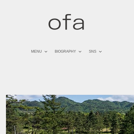
コ
ン
テ
ン
ツ
へ
ス
キ
MENU
BIOGRAPHY
SNS
ッ
プ