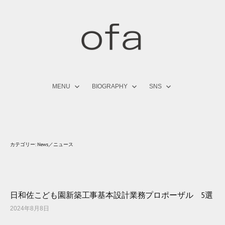
コ
ン
テ
ン
ツ
へ
ス
キ
MENU
BIOGRAPHY
SNS
ッ
プ
カテゴリー:
News／ニュース
日和佐こども園新築工事基本設計業務プロポーザル 5選
2024年8月8日