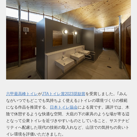
六甲最高峰トイレ
が
JTAトイレ賞2023奨励賞
を受賞しました。｢みん
ながいつでもどこでも気持ちよく使える｣トイレの環境づくりの模範
になる作品を推奨する、
日本トイレ協会
による賞です。講評では、木
陰で休憩するような快適な空間、大庇の下の家具のような場が寄る辺
となって公衆トイレを近づきやすいものとしていること、サステナビ
リティへ配慮した現代の技術の取入れなど、山頂での気持ちの良いト
イレ環境を評価いただきました。