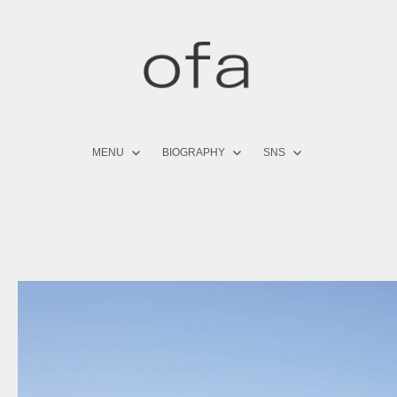
コ
ン
テ
ン
ツ
へ
ス
キ
MENU
BIOGRAPHY
SNS
ッ
プ