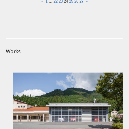
«
1
…
22
23
24
25
26
27
»
Works